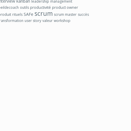
interview
kanban
leadership
management
productivité
product owner
oeildecoach
outils
scrum
SAFe
produit
rituels
scrum master
succès
transformation
user story
valeur
workshop