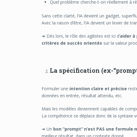
Quel problème cherche-t-on réellement à r
Sans cette clarté, l’IA devient un gadget, superfl
Avec la raison d’être, l’IA devient un levier de t
➜ Dès lors, le rôle des agilistes est ici d’
aider à
critères de succès orientés
sur la valeur prod
La spécification (ex-“promp
Formuler une
intention claire et précise
reste
données en entrée, résultat attendu, etc.
Mais les modèles deviennent capables de compre
La compétence se déplace donc de la syntaxe ver
➜ Un
bon “prompt” n’est PAS une formule
meilleur résultat, dans un contexte donné.