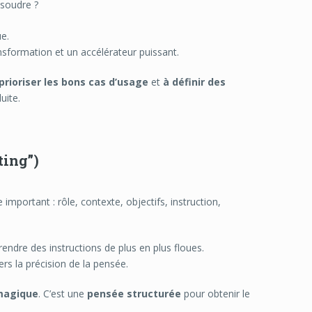
ésoudre ?
ue.
ransformation et un accélérateur puissant.
 prioriser les bons cas d’usage
et
à définir des
uite.
ting”)
 important : rôle, contexte, objectifs, instruction,
ndre des instructions de plus en plus floues.
s la précision de la pensée.
 magique
. C’est une
pensée structurée
pour obtenir le