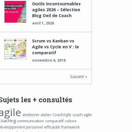
Outils incontournables
agiles 2026 – Sélection
Blog Oeil de Coach
avril 1, 2026
Scrum vs Kanban vs
Agile vs Cycle en V : le
comparatif
novembre 6, 2018
Suivant »
Sujets les + consultés
agile
améliorer
coach agile
atelier
CoachAgile
Coaching
communication
comparatif
culture
efficacité
développement personnel
framework