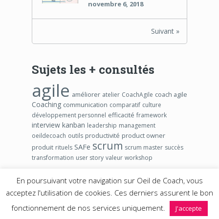
novembre 6, 2018
Suivant »
Sujets les + consultés
agile
améliorer
coach agile
atelier
CoachAgile
Coaching
communication
comparatif
culture
efficacité
développement personnel
framework
interview
kanban
leadership
management
productivité
product owner
oeildecoach
outils
scrum
SAFe
produit
rituels
scrum master
succès
transformation
user story
valeur
workshop
En poursuivant votre navigation sur Oeil de Coach, vous
acceptez l'utilisation de cookies. Ces derniers assurent le bon
2026 ©
Blog Agile Oeil de Coach – www.oeildecoach.com
.
fonctionnement de nos services uniquement.
J'accepte
Propulsé avec passion par
Martial SEGURA