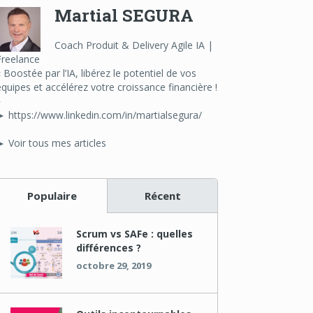
Martial SEGURA
Coach Produit & Delivery Agile IA |
Freelance
« Boostée par l’IA, libérez le potentiel de vos
équipes et accélérez votre croissance financière !
»
► https://www.linkedin.com/in/martialsegura/
► Voir tous mes articles
Populaire
Récent
Scrum vs SAFe : quelles
différences ?
octobre 29, 2019