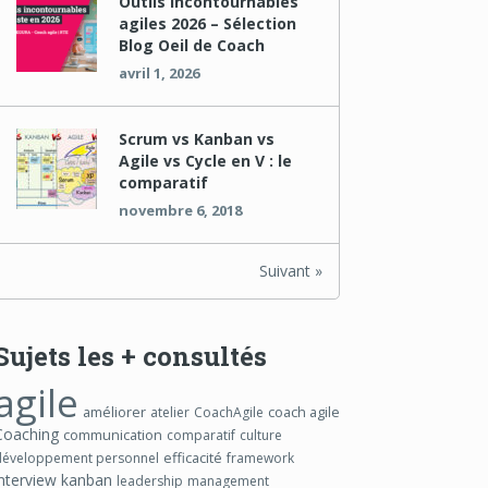
Outils incontournables
agiles 2026 – Sélection
Blog Oeil de Coach
avril 1, 2026
Scrum vs Kanban vs
Agile vs Cycle en V : le
comparatif
novembre 6, 2018
Suivant »
Sujets les + consultés
agile
améliorer
coach agile
atelier
CoachAgile
Coaching
communication
comparatif
culture
efficacité
développement personnel
framework
interview
kanban
leadership
management