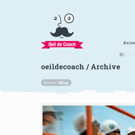
Accue
oeildecoach / Archive
Home /
Blog