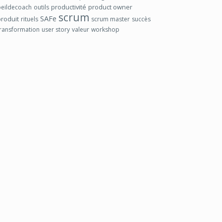
productivité
product owner
oeildecoach
outils
scrum
SAFe
produit
rituels
scrum master
succès
transformation
user story
valeur
workshop