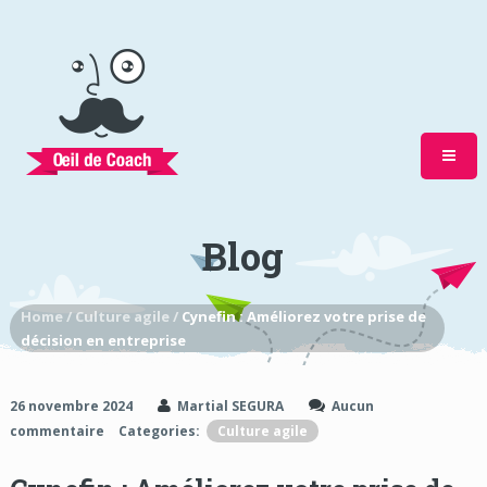
Blog
Home /
Culture agile /
Cynefin : Améliorez votre prise de
décision en entreprise
26 novembre 2024
Martial SEGURA
Aucun
commentaire
Categories:
Culture agile