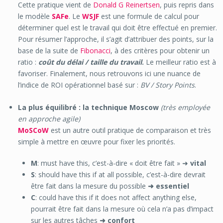
Cette pratique vient de
Donald G Reinertsen
, puis repris dans
le modèle
SAFe
. Le
WSJF
est une formule de calcul pour
déterminer quel est le travail qui doit être effectué en premier.
Pour résumer l’approche, il s’agit d’attribuer des points, sur la
base de la suite de
Fibonacci
, à des critères pour obtenir un
ratio :
coût du délai / taille du travail
.
Le meilleur ratio est à
favoriser. Finalement, nous retrouvons ici une nuance de
l’indice de ROI opérationnel basé sur :
BV / Story Points
.
La plus équilibré : la technique Moscow
(très employée
en approche agile)
MoSCoW
est un autre outil pratique de comparaison et très
simple à mettre en œuvre pour fixer les priorités.
M
: must have this, c’est-à-dire « doit être fait » ➜
vital
S
: should have this if at all possible, c’est-à-dire devrait
être fait dans la mesure du possible
➜ essentiel
C
: could have this if it does not affect anything else,
pourrait être fait dans la mesure où cela n’a pas d’impact
sur les autres tâches
➜ confort