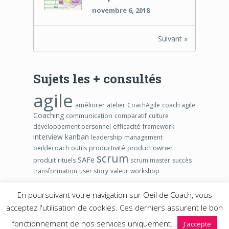
novembre 6, 2018
Suivant »
Sujets les + consultés
agile
améliorer
coach agile
atelier
CoachAgile
Coaching
communication
comparatif
culture
efficacité
développement personnel
framework
interview
kanban
leadership
management
productivité
product owner
oeildecoach
outils
scrum
SAFe
produit
rituels
scrum master
succès
transformation
user story
valeur
workshop
En poursuivant votre navigation sur Oeil de Coach, vous
acceptez l'utilisation de cookies. Ces derniers assurent le bon
2026 ©
Blog Agile Oeil de Coach – www.oeildecoach.com
.
fonctionnement de nos services uniquement.
J'accepte