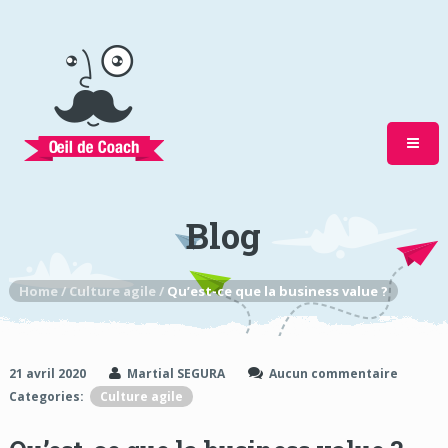
Blog
Home /
Culture agile /
Qu’est-ce que la business value ?
21 avril 2020
Martial SEGURA
Aucun commentaire
Categories:
Culture agile