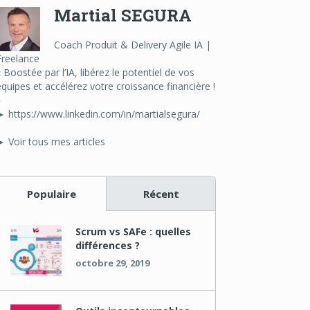
Martial SEGURA
Coach Produit & Delivery Agile IA |
Freelance
« Boostée par l’IA, libérez le potentiel de vos
équipes et accélérez votre croissance financière !
»
► https://www.linkedin.com/in/martialsegura/
► Voir tous mes articles
Populaire
Récent
Scrum vs SAFe : quelles
différences ?
octobre 29, 2019