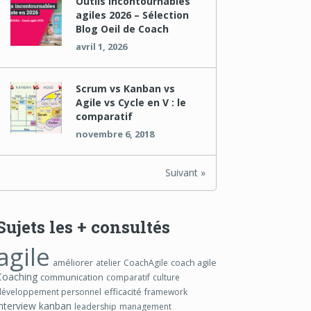
Outils incontournables
agiles 2026 – Sélection
Blog Oeil de Coach
avril 1, 2026
Scrum vs Kanban vs
Agile vs Cycle en V : le
comparatif
novembre 6, 2018
Suivant »
Sujets les + consultés
agile
améliorer
coach agile
atelier
CoachAgile
Coaching
communication
comparatif
culture
efficacité
développement personnel
framework
interview
kanban
leadership
management