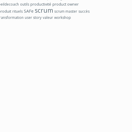
productivité
product owner
oeildecoach
outils
scrum
SAFe
produit
rituels
scrum master
succès
transformation
user story
valeur
workshop