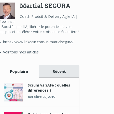
Martial SEGURA
Coach Produit & Delivery Agile IA |
Freelance
« Boostée par l’IA, libérez le potentiel de vos
équipes et accélérez votre croissance financière !
»
► https://www.linkedin.com/in/martialsegura/
► Voir tous mes articles
Populaire
Récent
Scrum vs SAFe : quelles
différences ?
octobre 29, 2019