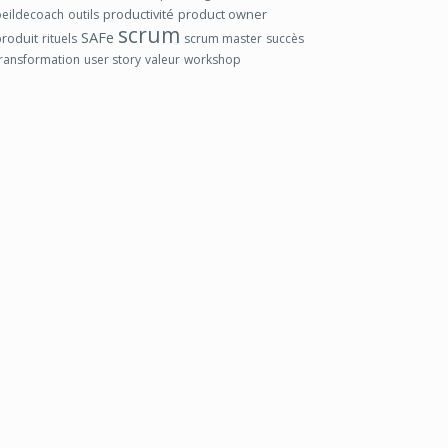
productivité
product owner
oeildecoach
outils
scrum
SAFe
produit
rituels
scrum master
succès
transformation
user story
valeur
workshop