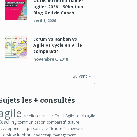
Outils incontournables
agiles 2026 – Sélection
Blog Oeil de Coach
avril 1, 2026
Scrum vs Kanban vs
Agile vs Cycle en V : le
comparatif
novembre 6, 2018
Suivant »
Sujets les + consultés
agile
améliorer
coach agile
atelier
CoachAgile
Coaching
communication
comparatif
culture
efficacité
développement personnel
framework
interview
kanban
leadership
management