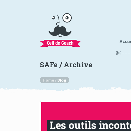
Accue
SAFe / Archive
Home /
Blog