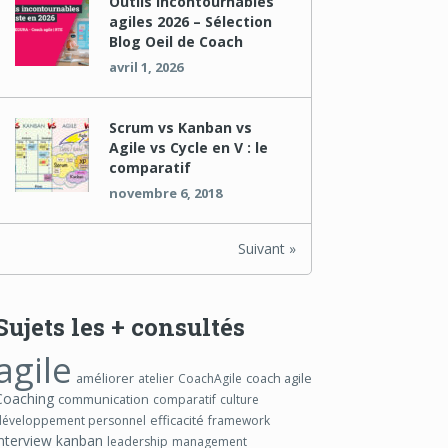
Outils incontournables
agiles 2026 – Sélection
Blog Oeil de Coach
avril 1, 2026
Scrum vs Kanban vs
Agile vs Cycle en V : le
comparatif
novembre 6, 2018
Suivant »
Sujets les + consultés
agile
améliorer
coach agile
atelier
CoachAgile
Coaching
communication
comparatif
culture
efficacité
développement personnel
framework
interview
kanban
leadership
management