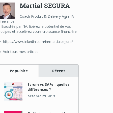
Martial SEGURA
Coach Produit & Delivery Agile IA |
Freelance
« Boostée par l’IA, libérez le potentiel de vos
équipes et accélérez votre croissance financière !
»
► https://www.linkedin.com/in/martialsegura/
► Voir tous mes articles
Populaire
Récent
Scrum vs SAFe : quelles
différences ?
octobre 29, 2019