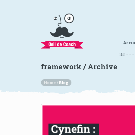
Accue
framework / Archive
Home /
Blog