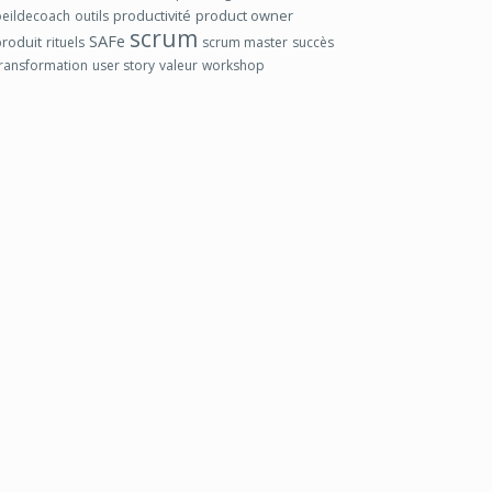
productivité
product owner
oeildecoach
outils
scrum
SAFe
produit
rituels
scrum master
succès
transformation
user story
valeur
workshop