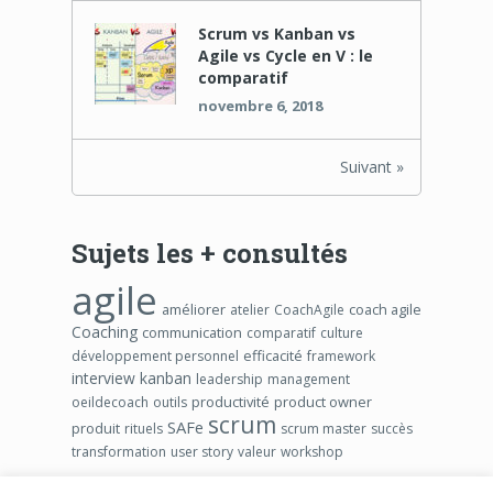
Scrum vs Kanban vs
Agile vs Cycle en V : le
comparatif
novembre 6, 2018
Suivant »
Sujets les + consultés
agile
améliorer
coach agile
atelier
CoachAgile
Coaching
communication
comparatif
culture
efficacité
développement personnel
framework
interview
kanban
leadership
management
productivité
product owner
oeildecoach
outils
scrum
SAFe
produit
rituels
scrum master
succès
transformation
user story
valeur
workshop