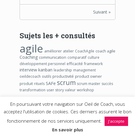
Suivant »
Sujets les + consultés
agile
améliorer
coach agile
atelier
CoachAgile
Coaching
communication
comparatif
culture
efficacité
développement personnel
framework
interview
kanban
leadership
management
productivité
product owner
oeildecoach
outils
scrum
SAFe
produit
rituels
scrum master
succès
transformation
user story
valeur
workshop
En poursuivant votre navigation sur Oeil de Coach, vous
acceptez l'utilisation de cookies. Ces derniers assurent le bon
2026 ©
Blog Agile Oeil de Coach – www.oeildecoach.com
.
fonctionnement de nos services uniquement.
J'accepte
Propulsé avec passion par
Martial SEGURA
En savoir plus