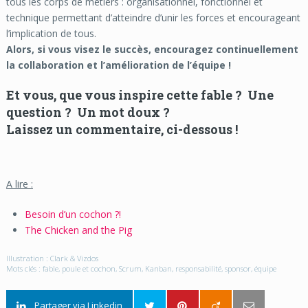
tous les corps de métiers : organisationnel, fonctionnel et
technique permettant d’atteindre d’unir les forces et encourageant
l’implication de tous.
Alors, si vous visez le succès, encouragez continuellement
la collaboration et l’amélioration de l’équipe !
Et vous, que vous inspire cette fable ?
Une
question ?
Un mot doux ?
Laissez un commentaire, ci-dessous !
A lire :
B
esoin d’un cochon ?!
The Chicken and the Pig
Illustration : Clark & Vizdos
Mots clés : fable, poule et cochon, Scrum, Kanban, responsabilité, sponsor, équipe
Partager via Linkedin