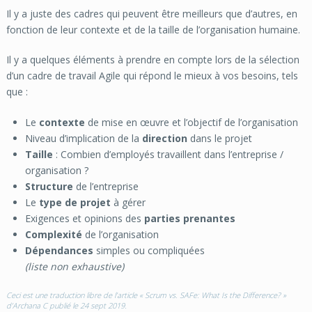
Il y a juste des cadres qui peuvent être meilleurs que d’autres, en
fonction de leur contexte et de la taille de l’organisation humaine.
Il y a quelques éléments à prendre en compte lors de la sélection
d’un cadre de travail Agile qui répond le mieux à vos besoins, tels
que :
Le
contexte
de mise en œuvre et l’objectif de l’organisation
Niveau d’implication de la
direction
dans le projet
Taille
: Combien d’employés travaillent dans l’entreprise /
organisation ?
Structure
de l’entreprise
Le
type de projet
à gérer
Exigences et opinions des
parties prenantes
Complexité
de l’organisation
Dépendances
simples ou compliquées
(liste non exhaustive)
Ceci est une traduction libre de l’article «
Scrum vs. SAFe: What Is the Difference?
»
d’
Archana C
publié le 24 sept 2019.