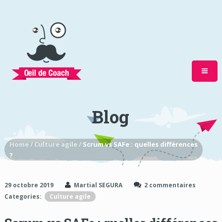
Blog
Home /
Culture agile /
Scrum vs SAFe : quelles différences
?
29 octobre 2019
Martial SEGURA
2 commentaires
Categories:
Culture agile