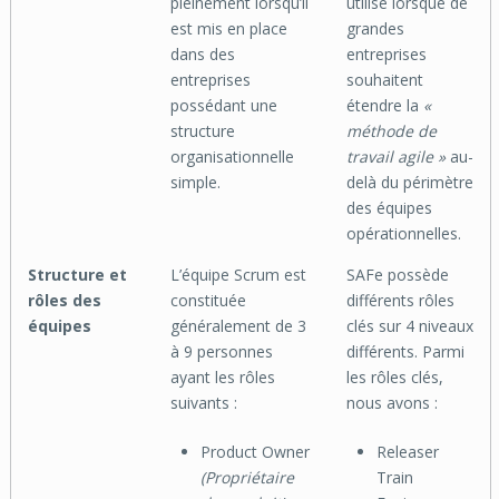
pleinement lorsqu’il
utilisé lorsque de
est mis en place
grandes
dans des
entreprises
entreprises
souhaitent
possédant une
étendre la
«
structure
méthode de
organisationnelle
travail agile »
au-
simple.
delà du périmètre
des équipes
opérationnelles.
Structure et
L’équipe Scrum est
SAFe possède
rôles des
constituée
différents rôles
équipes
généralement de 3
clés sur 4 niveaux
à 9 personnes
différents. Parmi
ayant les rôles
les rôles clés,
suivants :
nous avons :
Product Owner
Releaser
(Propriétaire
Train