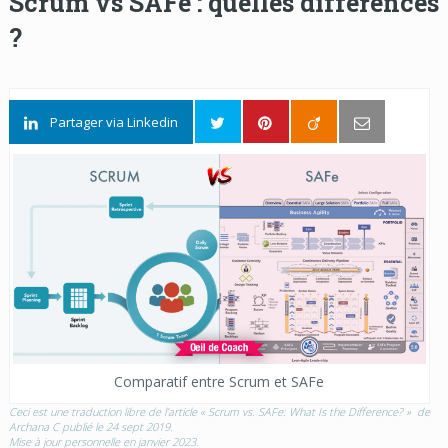
Scrum vs SAFe : quelles différences
?
Partager via Linkedin
Comparatif entre Scrum et SAFe
Ceci est une traduction libre de l’article «
Scrum vs. SAFe: What Is the Difference?
» de
Archana C
publié le 24 sept 2019.
Mise à jour personnelle en janvier 2023.