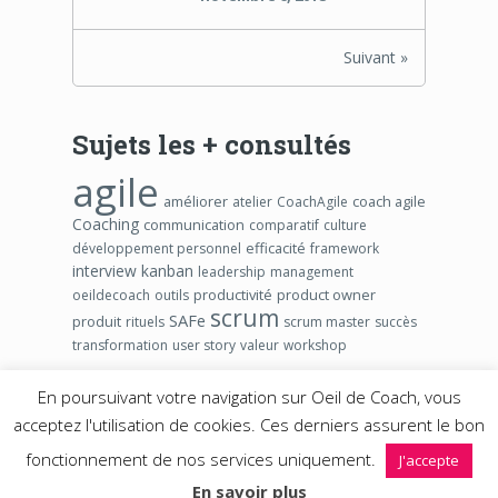
Suivant »
Sujets les + consultés
agile
améliorer
coach agile
atelier
CoachAgile
Coaching
communication
comparatif
culture
efficacité
développement personnel
framework
interview
kanban
leadership
management
productivité
product owner
oeildecoach
outils
scrum
SAFe
produit
rituels
scrum master
succès
transformation
user story
valeur
workshop
En poursuivant votre navigation sur Oeil de Coach, vous
acceptez l'utilisation de cookies. Ces derniers assurent le bon
2026 ©
Blog Agile Oeil de Coach – www.oeildecoach.com
.
fonctionnement de nos services uniquement.
J'accepte
Propulsé avec passion par
Martial SEGURA
En savoir plus